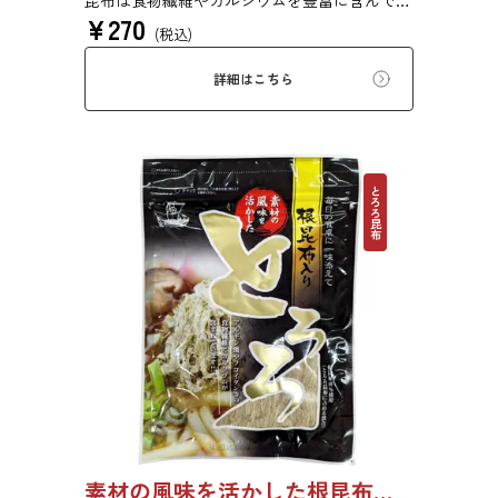
昆布は食物繊維やカルシウムを豊富に含んでい
¥
270
ます。薄くふんわりと削っており、ご飯やお吸
(税込)
い物、うどんに入れて美味しく召し上がれま
す。お口の中でとろーり、つるっと広がる根昆
詳細はこちら
布入りとろろを是非ご賞味ください。
とろろ昆布
素材の風味を活かした根昆布入りとろろ 65g 単品 5袋セット 20袋セット 1736