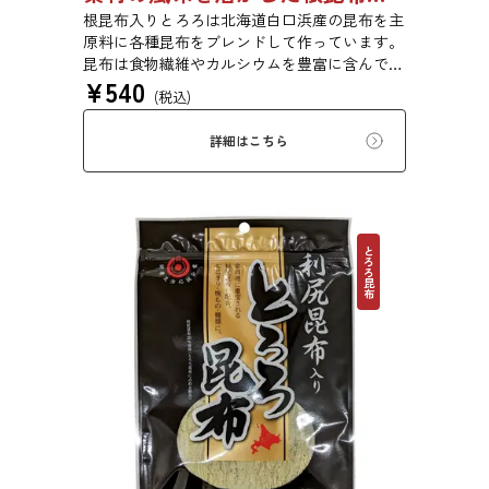
根昆布入りとろろは北海道白口浜産の昆布を主
原料に各種昆布をブレンドして作っています。
昆布は食物繊維やカルシウムを豊富に含んでい
¥
540
ます。薄くふんわりと削っており、ご飯やお吸
(税込)
い物、うどんに入れて美味しく召し上がれま
す。お口の中でとろーり、つるっと広がる根昆
詳細はこちら
布入りとろろを是非ご賞味ください。
とろろ昆布