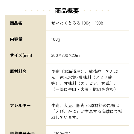
・・・・・
商品概要
・・・・・
商品名
ぜいたくとろろ 100g　1938
内容量
100g
サイズ(mm)
300×200×20mm
原材料名
昆布（北海道産）、醸造酢、でんぷ
ん、還元水飴/調味料（アミノ酸
等）、甘味料（ステビア、甘草）、
（一部に牛肉・大豆・豚肉を含む）
アレルギー
牛肉、大豆、豚肉 ※原材料の昆布は
「えび、かに」が生息する海域にて採
取しています。
栄養成分表示
（100g中）	
