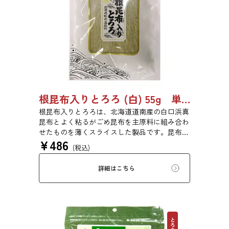
根昆布入りとろろ (白) 55g 単品 5袋 20袋 3429
根昆布入りとろろは、北海道道南産の白口浜真
昆布とよく粘るがごめ昆布を主原料に組み合わ
せたものを薄くスライスした製品です。昆布本
¥
486
来の風味を存分にご賞味ください。
(税込)
詳細はこちら