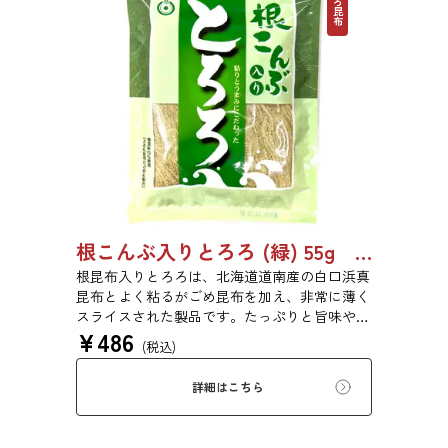
とろろ昆布
根こんぶ入りとろろ (緑) 55g 単品 5袋セット 20袋セット 3054
根昆布入りとろろは、北海道道南産の白口浜真
昆布とよく粘るがごめ昆布を加え、非常に薄く
スライスされた製品です。たっぷりと旨味や粘
¥
486
りがあり、昆布本来の風味を存分にご賞味いた
(税込)
だけます。現代の食生活にぜひ一日一度、お好
みの量をお召し上がりください。
詳細はこちら