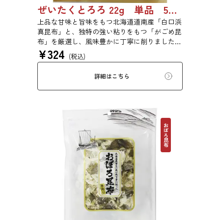
ぜいたくとろろ 22g 単品 5袋セット 20袋セット 1743
上品な甘味と旨味をもつ北海道道南産「白口浜
真昆布」と、独特の強い粘りをもつ「がごめ昆
布」を厳選し、風味豊かに丁寧に削りました。
¥
324
ぜいたくな味を、思う存分にご堪能ください。
(税込)
詳細はこちら
おぼろ昆布