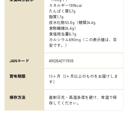
エネルギー189kcal

たんぱく質5.7g

脂質1.7g

炭水化物50.8g（糖質24.4g

食物繊維26.4g）

食塩相当量6.1g

カルシウム690mg（この表示値は、目
安です。）
JANコード
4902642111938
賞味期限
13ヶ月（2ヶ月以上のものをお届けしま
す）
保存方法
直射日光・高温多湿を避け、常温で保
存してください。