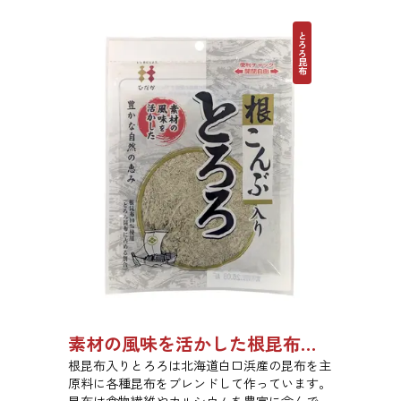
とろろ昆布
素材の風味を活かした根昆布入りとろろ 23g 単品 5袋セット 20袋セット 3481
根昆布入りとろろは北海道白口浜産の昆布を主
原料に各種昆布をブレンドして作っています。