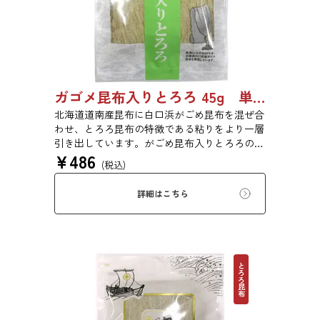
ガゴメ昆布入りとろろ 45g 単品 5袋セット 20袋セット 1774
北海道道南産昆布に白口浜がごめ昆布を混ぜ合
わせ、とろろ昆布の特徴である粘りをより一層
引き出しています。がごめ昆布入りとろろの粘
¥
486
りと旨味をぜひご賞味ください。
(税込)
詳細はこちら
とろろ昆布