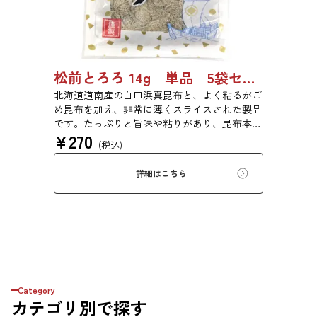
松前とろろ 14g 単品 5袋セット 20袋セット 3443
北海道道南産の白口浜真昆布と、よく粘るがご
め昆布を加え、非常に薄くスライスされた製品
です。たっぷりと旨味や粘りがあり、昆布本来
¥
270
の風味を存分にご賞味いただけます。現代の食
(税込)
生活にぜひ一日一度、お好みの量をお召し上が
りください。
詳細はこちら
Category
カテゴリ
別で探す