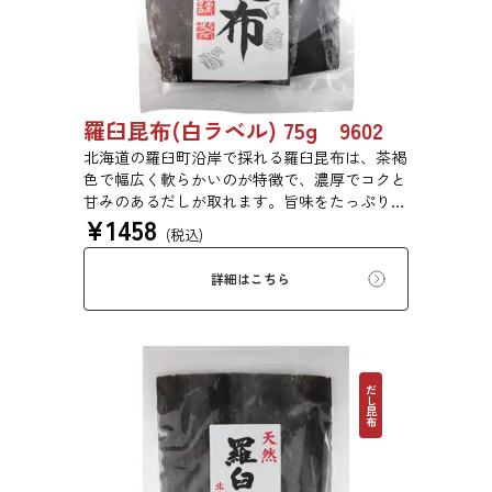
羅臼昆布(白ラベル) 75g 9602
北海道の羅臼町沿岸で採れる羅臼昆布は、茶褐
色で幅広く軟らかいのが特徴で、濃厚でコクと
甘みのあるだしが取れます。旨味をたっぷり含
¥
1458
みもっちりした食感があるため、あらゆる用途
(税込)
で評価の高い高級昆布です。
詳細はこちら
だし昆布