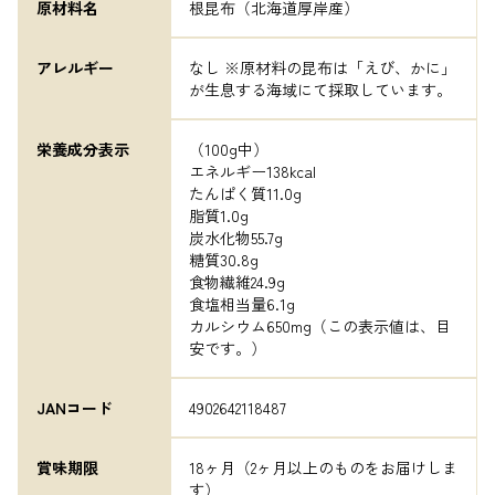
原材料名
根昆布（北海道厚岸産）
アレルギー
なし ※原材料の昆布は「えび、かに」
が生息する海域にて採取しています。
栄養成分表示
（100g中）

エネルギー138kcal

たんぱく質11.0g

脂質1.0g

炭水化物55.7g

糖質30.8g

食物繊維24.9g

食塩相当量6.1g

カルシウム650mg（この表示値は、目
安です。）
JANコード
4902642118487
賞味期限
18ヶ月（2ヶ月以上のものをお届けしま
す）