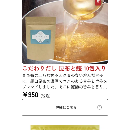
こだわりだし 昆布と鰹 10包入り
真昆布の上品な甘みとクセのない澄んだ旨み
に、羅臼昆布の濃厚でコクのある甘みと旨みを
ブレンドしました。そこに鰹節の旨みと香りを
¥
950
合わせ、さらに深い味わいのおだしに仕上げま
(税込)
した。素材そのままの味と香りをお楽しみくだ
さい。鍋物、煮物、汁物、炊き込みご飯などに
詳細はこちら
おすすめです。