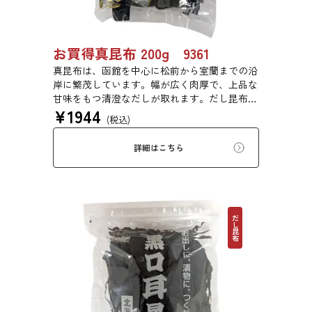
お買得真昆布 200g 9361
真昆布は、函館を中心に松前から室蘭までの沿
岸に繁茂しています。幅が広く肉厚で、上品な
甘味をもつ清澄なだしが取れます。だし昆布、
¥
1944
塩昆布、おぼろ昆布、とろろ昆布、佃煮、バッ
(税込)
テラなどに用いられます。
詳細はこちら
だし昆布