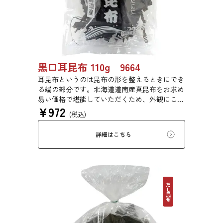
黒口耳昆布 110g 9664
耳昆布というのは昆布の形を整えるときにでき
る端の部分です。北海道道南産真昆布をお求め
易い価格で堪能していただくため、外観にこだ
¥
972
わらず、旨味を求めて商品化しました。形は不
(税込)
揃いですが、味に変わりはございません。だし
は澄み、鍋物だしや、お漬物、白菜漬けにも最
詳細はこちら
適です。
だし昆布