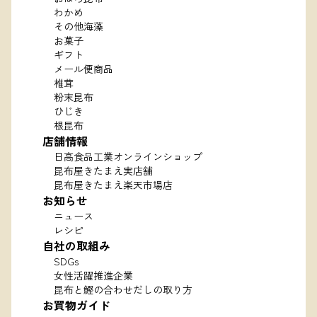
わかめ
その他海藻
お菓子
ギフト
メール便商品
椎茸
粉末昆布
ひじき
根昆布
店舗情報
日高食品工業オンラインショップ
昆布屋きたまえ実店舗
昆布屋きたまえ楽天市場店
お知らせ
ニュース
レシピ
自社の取組み
SDGs
女性活躍推進企業
昆布と鰹の合わせだしの取り方
お買物ガイド