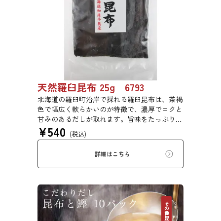
天然羅臼昆布 25g 6793
北海道の羅臼町沿岸で採れる羅臼昆布は、茶褐
色で幅広く軟らかいのが特徴で、濃厚でコクと
甘みのあるだしが取れます。旨味をたっぷり含
¥
540
みもっちりした食感があるため、あらゆる用途
(税込)
で評価の高い高級昆布です。
詳細はこちら
その他昆布