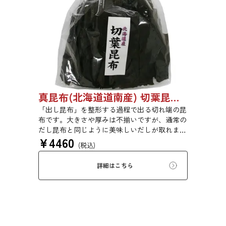
真昆布(北海道道南産) 切葉昆布 1kg 【●受注生産品】03070048
「出し昆布」を整形する過程で出る切れ端の昆
布です。大きさや厚みは不揃いですが、通常の
だし昆布と同じように美味しいだしが取れま
¥
4460
す。
(税込)
詳細はこちら