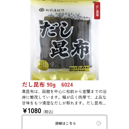
だし昆布
だし昆布 90g 6024
真昆布は、函館を中心に松前から室蘭までの沿
岸に繁茂しています。幅が広く肉厚で、上品な
甘味をもつ清澄なだしが取れます。だし昆布、
¥
1080
塩昆布、おぼろ昆布、とろろ昆布、佃煮、バッ
(税込)
テラなどに用いられます。
詳細はこちら