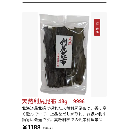
だし昆布
天然利尻昆布 48g 9996
北海道最北端で採れた天然利尻昆布は、香り高
く澄んでいて、上品なだしが取れ、お吸い物や
鍋物に最適です。高級料亭での会席料理等にも
¥
1188
使われている高級昆布です。
(税込)