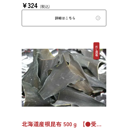
¥
324
富に含みます。ジャガイモやカボチャと煮付け
(税込)
たり、ひじきのように野菜等と一緒に油で炒め
たりと様々な用途でご利用いただけます。
詳細はこちら
だし昆布
北海道産根昆布 500ｇ 【●受注生産品】8494