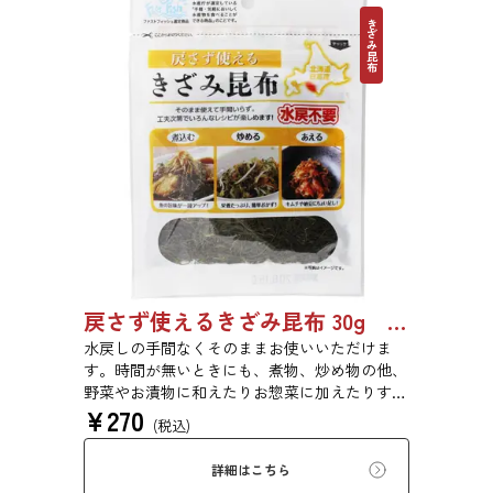
きざみ昆布
戻さず使えるきざみ昆布 30g 5027
水戻しの手間なくそのままお使いいただけま
す。時間が無いときにも、煮物、炒め物の他、
野菜やお漬物に和えたりお惣菜に加えたりする
¥
270
だけで一品が出来上がります。【第19回ファス
(税込)
トフィッシュ選定商品】※本商品は酢を使用し
て昆布をやわらかく加工しておりますので、酢
詳細はこちら
の酸味が苦手な方はご注意してお召し上がりく