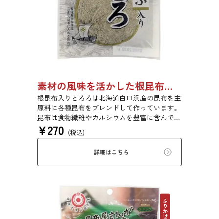
素材の風味を活かした根昆布入りとろろ 23g 単品 5袋セット 20袋セット 3481
根昆布入りとろろは北海道白口浜産の昆布を主
原料に各種昆布をブレンドして作っています。
昆布は食物繊維やカルシウムを豊富に含んでい
¥
270
ます。薄くふんわりと削っており、ご飯やお吸
(税込)
い物、うどんに入れて美味しく召し上がれま
す。お口の中でとろーり、つるっと広がる根昆
詳細はこちら
布入りとろろを是非ご賞味ください。
ふりかけ昆布