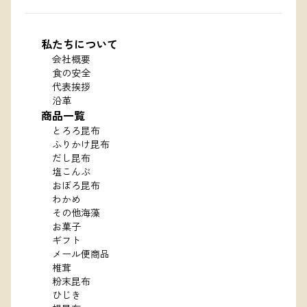
私たちについて
会社概要
食の安全
代表挨拶
沿革
商品一覧
とろろ昆布
ふりかけ昆布
だし昆布
塩こんぶ
おぼろ昆布
わかめ
その他海藻
お菓子
ギフト
メール便商品
椎茸
粉末昆布
ひじき