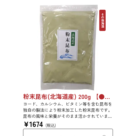
その他海藻
粉末昆布(北海道産) 200g 【●受注生産品】6742
ヨード、カルシウム、ビタミン等を含む昆布を
独自の製法により粉末加工した粉末昆布です。
昆布の風味と栄養がそのまま活かされていま
¥
1674
す。添加物、保存料は一切使用しておりませ
(税込)
ん。（北海道産昆布100％を粉末状にしており
ます）