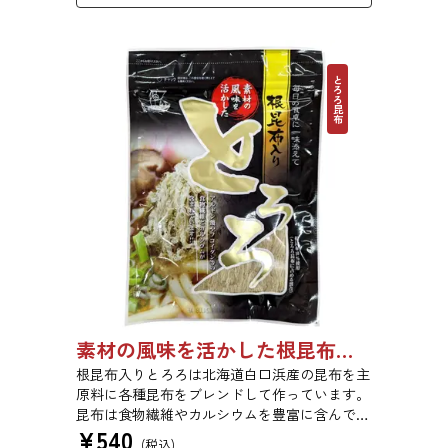
ださい。
とろろ昆布
素材の風味を活かした根昆布入りとろろ 65g 単品 5袋セット 20袋セット 1736
根昆布入りとろろは北海道白口浜産の昆布を主
原料に各種昆布をブレンドして作っています。
昆布は食物繊維やカルシウムを豊富に含んでい
¥
540
ます。薄くふんわりと削っており、ご飯やお吸
(税込)