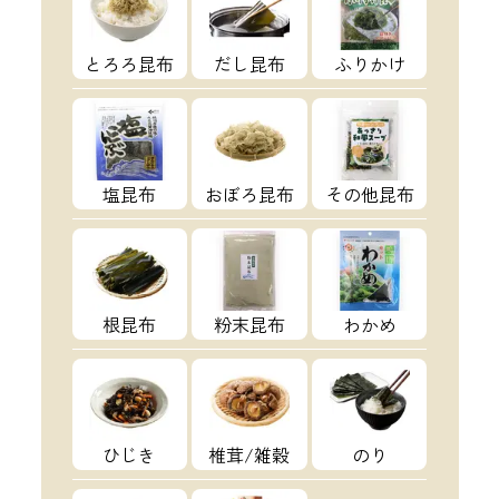
とろろ昆布
だし昆布
ふりかけ
塩昆布
おぼろ昆布
その他昆布
根昆布
粉末昆布
わかめ
ひじき
椎茸/雑穀
のり