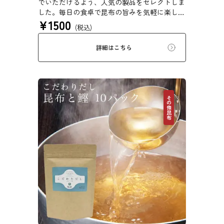
でいただけるよう、人気の製品をセレクトしま
した。毎日の食卓で昆布の旨みを気軽に楽しめ
¥
1500
る、バラエティ豊かなセットです。ご自宅用は
(税込)
もちろん、ちょっとしたご挨拶や贈り物にもど
うぞ。 ※本商品はギフト仕様の化粧箱ではな
詳細はこちら
く、簡易ダンボール梱包でのお届けとなりま
す。贈答用をご希望の方は、あらかじめご留意
ください。【初回購入20％OFFクーポンコー
ド：X4VJE7KBJ8CP】
その他昆布