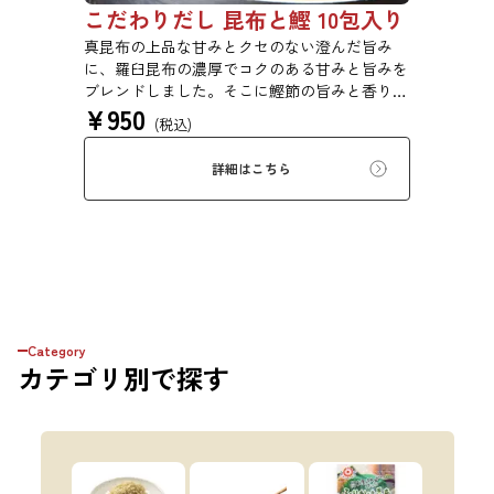
こだわりだし 昆布と鰹 10包入り
真昆布の上品な甘みとクセのない澄んだ旨み
に、羅臼昆布の濃厚でコクのある甘みと旨みを
ブレンドしました。そこに鰹節の旨みと香りを
¥
950
合わせ、さらに深い味わいのおだしに仕上げま
(税込)
した。素材そのままの味と香りをお楽しみくだ
さい。鍋物、煮物、汁物、炊き込みご飯などに
詳細はこちら
おすすめです。
Category
カテゴリ
別で探す